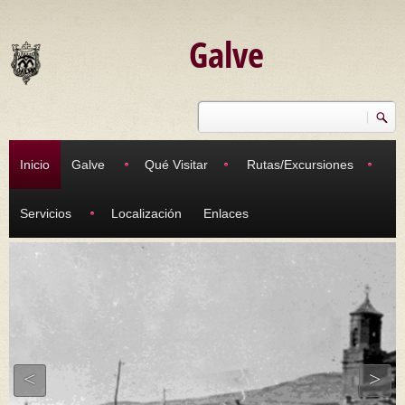
Pasar al contenido principal
Galve
Buscar
Formulario de búsqueda
Inicio
Galve
Qué Visitar
Rutas/Excursiones
Servicios
Localización
Enlaces
<
>