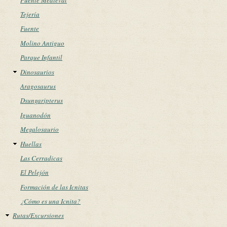
Tejería
Fuente
Molino Antiguo
Parque Infantil
Dinosaurios
Aragosaurus
Dsungaripterus
Iguanodón
Megalosaurio
Huellas
Las Cerradicas
El Pelejón
Formación de las Icnitas
¿Cómo es una Icnita?
Rutas/Excursiones