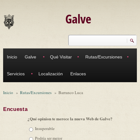
Pasar al contenido principal
Galve
Buscar
Formulario de búsqueda
Inicio
Galve
Qué Visitar
Rutas/Excursiones
Servicios
Localización
Enlaces
Inicio
»
Rutas/Excursiones
»
Barranco Luca
Encuesta
¿Qué opinion te merece la nueva Web de Galve?
Opciones
Insuperable
Podría ser mejor