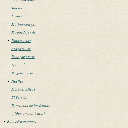
Tejería
Fuente
Molino Antiguo
Parque Infantil
Dinosaurios
Aragosaurus
Dsungaripterus
Iguanodón
Megalosaurio
Huellas
Las Cerradicas
El Pelejón
Formación de las Icnitas
¿Cómo es una Icnita?
Rutas/Excursiones