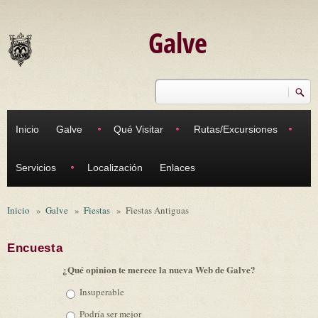
Pasar al contenido principal
Galve
Buscar
Formulario de búsqueda
Inicio
Galve
Qué Visitar
Rutas/Excursiones
Servicios
Localización
Enlaces
Inicio
»
Galve
»
Fiestas
»
Fiestas Antiguas
Encuesta
¿Qué opinion te merece la nueva Web de Galve?
Opciones
Insuperable
Podría ser mejor