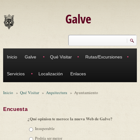
Pasar al contenido principal
Galve
Buscar
Formulario de búsqueda
Inicio
Galve
Qué Visitar
Rutas/Excursiones
Servicios
Localización
Enlaces
Inicio
»
Qué Visitar
»
Arquitectura
»
Ayuntamiento
Encuesta
¿Qué opinion te merece la nueva Web de Galve?
Opciones
Insuperable
Podría ser mejor