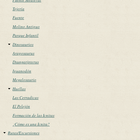
Tejería
Fuente
Molino Antiguo
Parque Infantil
Dinosaurios
Aragosaurus
Dsungaripterus
Iguanodón
Megalosaurio
Huellas
Las Cerradicas
El Pelejón
Formación de las Icnitas
¿Cómo es una Icnita?
Rutas/Excursiones