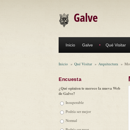
Pasar al contenido principal
Galve
Inicio
Galve
Qué Visitar
Inicio
»
Qué Visitar
»
Arquitectura
»
Mo
Encuesta
¿Qué opinion te merece la nueva Web
de Galve?
Opciones
Insuperable
Podría ser mejor
Normal
Podría ser peor