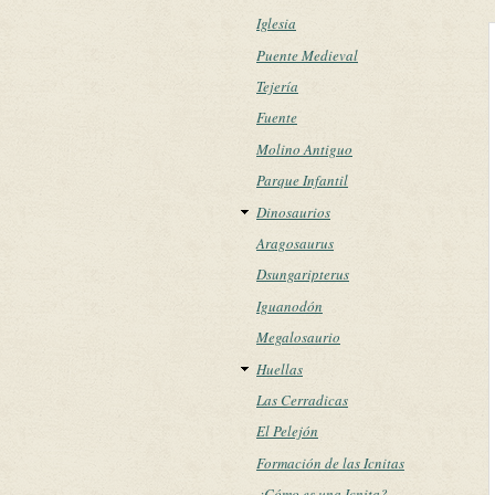
Iglesia
Puente Medieval
Tejería
Fuente
Molino Antiguo
Parque Infantil
Dinosaurios
Aragosaurus
Dsungaripterus
Iguanodón
Megalosaurio
Huellas
Las Cerradicas
El Pelejón
Formación de las Icnitas
¿Cómo es una Icnita?