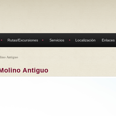
Rutas/Excursiones
Servicios
Localización
Enlaces
lino Antiguo
Molino Antiguo